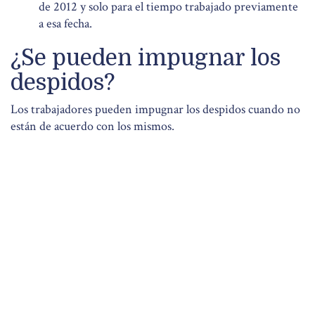
de 2012 y solo para el tiempo trabajado previamente
a esa fecha.
¿Se pueden impugnar los
despidos?
Los trabajadores pueden impugnar los despidos cuando no
están de acuerdo con los mismos.
El primer lugar, se debe presentar la impugnación ante el
Servicio de Mediación, Arbitraje y Conciliación (SMAC)
de la comunidad autónoma correspondiente,
dentro de los
20 días hábiles siguientes a la notificación del despido.
Los servicios de mediación como el SMAC ofrecen una
forma de resolver conflictos en vía extrajudicial, lo que
representa una alternativa previa y más rápida que los
procesos judiciales en sí.
Sin embargo, si el trabajador no queda satisfecho con el