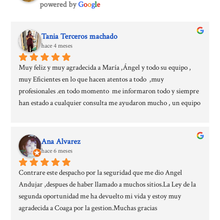
powered by
G
o
o
g
l
e
Tania Terceros machado
hace 4 meses
Muy feliz y muy agradecida a María ,Ángel y todo su equipo , 
muy Eficientes en lo que hacen atentos a todo  ,muy 
profesionales .en todo momento  me informaron todo y siempre 
han estado a cualquier consulta me ayudaron mucho , un equipo 
muy confiable  mi caso está resuelto, algo que veía imposible 
antes de conocer Coaga 100x100 recomendados  muchas gracias 
.
Ana Alvarez
hace 6 meses
Contrare este despacho por la seguridad que me dio Angel 
Andujar ,despues de haber llamado a muchos sitios.La Ley de la 
segunda oportunidad me ha devuelto mi vida y estoy muy 
agradecida a Coaga por la gestion.Muchas gracias