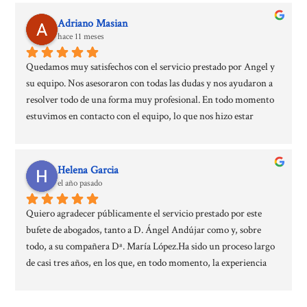
Adriano Masian
hace 11 meses
Quedamos muy satisfechos con el servicio prestado por Angel y 
su equipo. Nos asesoraron con todas las dudas y nos ayudaron a 
resolver todo de una forma muy profesional. En todo momento 
estuvimos en contacto con el equipo, lo que nos hizo estar 
mucho más tranquilos durante el proceso. Recomendamos sus 
servicios 100x100. Aprovechamos esta reseña para agradeceros  
muchísimo la ayuda que nos habéis prestado.
Helena Garcia
el año pasado
Quiero agradecer públicamente el servicio prestado por este 
bufete de abogados, tanto a D. Ángel Andújar como y, sobre 
todo, a su compañera Dª. María López.Ha sido un proceso largo 
de casi tres años, en los que, en todo momento, la experiencia 
profesional, la fluidez de información, la resolución de dudas y el 
contacto permanente, han sido fundamentales para sobrellevar 