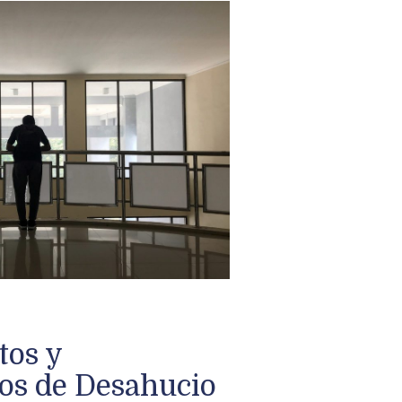
os y
os de Desahucio