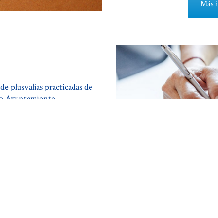
Más i
de plusvalías practicadas de
o o Ayuntamiento.
n caso de que exista plusvalía
e inmuebles a efectos de
ión...