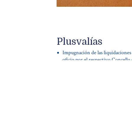
Plusvalías
Impugnación de las liquidaciones 
oficio por el respectivo Concell
Cálculo de las autoliquidaciones e
en la transmisión de inmuebles.
Comunicación de la transmisión d
plusvalía cero.
Más informac