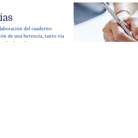
ias
elaboración del cuaderno
sión de una herencia, tanto vía
dos los herederos como
ión...
en contacto con nosotros si cree q