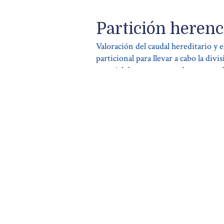
Partición herenc
Valoración del caudal hereditario y 
particional para llevar a cabo la divi
notarial de mutuo acuerdo entre to
judicial en caso de desacuerdo.
Más informac
No dude en ponerse 