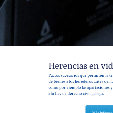
Herencias en vi
Pactos sucesorios que permiten la tr
de bienes a los herederos antes del f
como por ejemplo las apartaciones 
a la Ley de derecho civil gallega.
Más informac