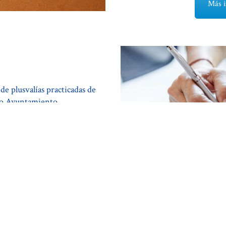
Más i
de plusvalías practicadas de
o o Ayuntamiento.
n caso de que exista plusvalía
e inmuebles a efectos de
ión...