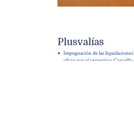
Plusvalías
Impugnación de las liquidaciones 
oficio por el respectivo Concell
Cálculo de las autoliquidaciones e
en la transmisión de inmuebles.
Comunicación de la transmisión d
plusvalía cero.
Más informac