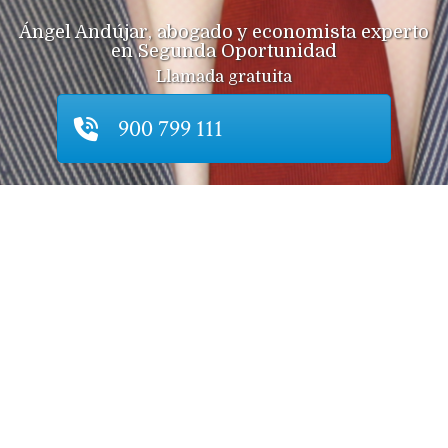
Ángel Andújar, abogado y economista experto
en Segunda Oportunidad
Llamada gratuita
900 799 111
Horario de oficina (Verano):
Lunes a Viernes
08:00 a 15:00
También puede solicitar una llamada a la hora que más le
convenga en el botón de contacto
Contacto