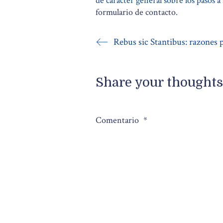
de carácter general sobre los pasos a 
formulario de contacto
.
Share your thoughts
Comentario
*