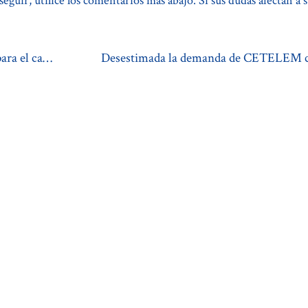
seguir, utilice los comentarios más abajo. Si sus dudas afectan a 
Rebus sic Stantibus: razones para el cambio de los contratos