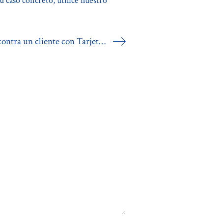
su caso concreto, utilice nuestro
Desestimada la demanda de CETELEM contra un cliente con Tarjeta Revolving e intereses del 17%