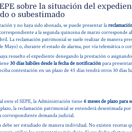
SEPE sobre la situación del expedien
ado o subestimado
stación y no haya sido abonada, se puede presentar la
reclamación
te correspondiente a la segunda quincena de marzo corresponde al 
abril. La reclamación patrimonial se suele realizar de manera pre
de Mayo) o, durante el estado de alarma, por vía telemática o cor
haya resuelto el expediente denegando la prestación o asignando
tiene
30 días hábiles desde la fecha de notificación
para presentar
 reciba contestación en un plazo de 45 días tendrá otros 30 días 
al ente el SEPE, la Administración tiene
6 meses de plazo para s
 plazo, la reclamación patrimonial se entenderá desestimada por
la correspondiente demanda judicial.
debe ser estudiado de manera individual. No existen recetas qu